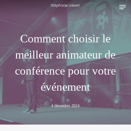
Men
Skip
to
main
content
Comment choisir le
meilleur animateur de
conférence pour votre
événement
4 décembre 2024