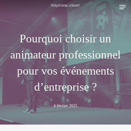
Men
Skip
to
main
content
Pourquoi choisir un
animateur professionnel
pour vos événements
d’entreprise ?
4 février 2025